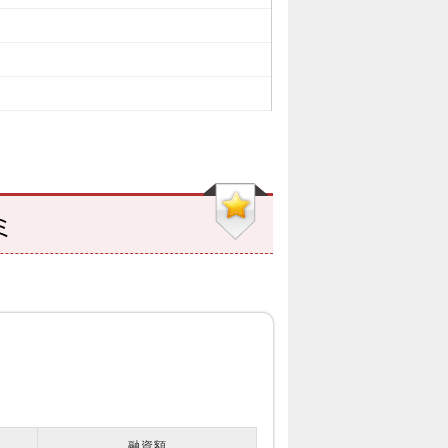
ミ
融資額