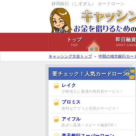
静岡銀行（しずぎん） カードローン
トップ
即日融
TOP
SPOT CAS
キャッシング大全トップ
＞
中部の地方銀行カー
要チェック！人気カードローン
レイク
少額借入に最適の無利息サービス！
プロミス
便利なアプリと充実のサービス！
アイフル
急ぎに最適！スピード融資OK！
楽天銀行スーパーローン