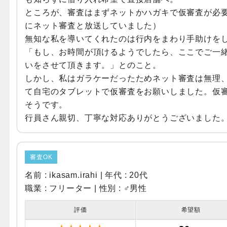
ところが、審査はまずネットかハガキで仮審査が必
にネット審査と放送していました）
無知な私を導いてくれたのは行内をまわり手助けを
「もし、お時間が頂けるようでしたら、ここでご一
いをさせて頂きます。」とのこと。
しかし、私はガラケーだったためネット審査は無理
て自宅のタブレットで仮審査をお願いしました。仮
そうです。
行員さん親切、丁寧な対応ありがとうございました
審査OK
名前 : ikasam.irahi | 年代 : 20代
職業 : フリーター | 性別 :
♂男性
評価
希望額