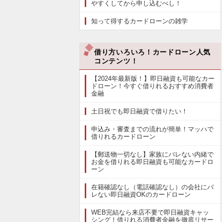
やすくしてから申し込むべし！
知って得するカードローンの雑学
借り方いろいろ！カードローン人気
コンテンツ！
【2024年最新版！】即日融資も可能なカー
ドローン！今すぐ借りれるおすすめ消費者
金融
土日祝でも即日融資で借りたい！
申込み・審査までの流れが簡単！マッハで
借りれるカードローン
【郵送物一切なし】家族にバレない内緒で
お金を借りれる即日融資も可能なカードロ
ーン
在籍確認なし（電話確認なし）の会社にバ
レない即日融資OKのカードローン
WEB完結なら来店不要で即日融資キャッ
シング！借りれる消費者金融を徹底リサー