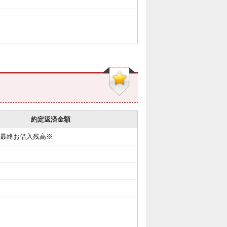
約定返済金額
の最終お借入残高※