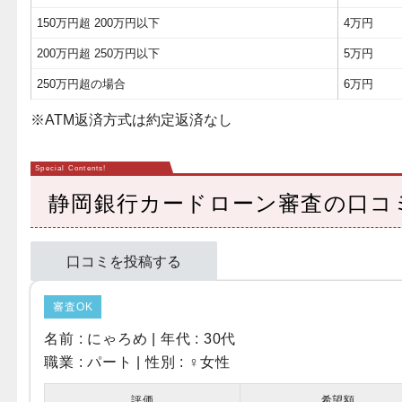
150万円超 200万円以下
4万円
200万円超 250万円以下
5万円
250万円超の場合
6万円
※ATM返済方式は約定返済なし
静岡銀行カードローン審査の口コ
口コミを投稿する
審査OK
名前 : にゃろめ | 年代 : 30代
職業 : パート | 性別 :
♀女性
評価
希望額