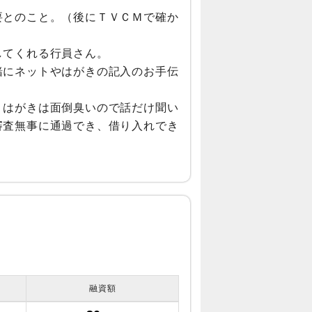
要とのこと。（後にＴＶＣＭで確か
してくれる行員さん。
緒にネットやはがきの記入のお手伝
、はがきは面倒臭いので話だけ聞い
審査無事に通過でき、借り入れでき
。
融資額