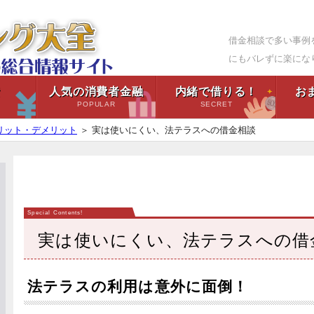
借金相談で多い事例
にもバレずに楽にな
資
人気の消費者金融
内緒で借りる！
お
H
POPULAR
SECRET
リット・デメリット
＞
実は使いにくい、法テラスへの借金相談
実は使いにくい、法テラスへの借
法テラスの利用は意外に面倒！