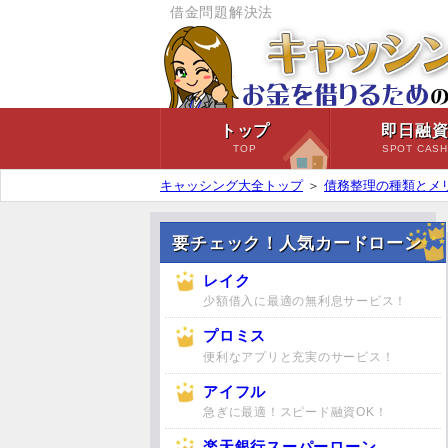
借金問題解決法
トップ
即日融
TOP
SPOT CAS
キャッシング大全トップ
＞
債務整理の種類とメ
要チェック！人気カードローン
レイク
少額借入に最適の無利息サービス！
プロミス
便利なアプリと充実のサービス！
アイフル
急ぎに最適！スピード融資OK！
楽天銀行スーパーローン