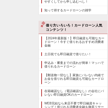
やすくしてから申し込むべし！
知って得するカードローンの雑学
借り方いろいろ！カードローン人気
コンテンツ！
【2024年最新版！】即日融資も可能なカー
ドローン！今すぐ借りれるおすすめ消費者
金融
土日祝でも即日融資で借りたい！
申込み・審査までの流れが簡単！マッハで
借りれるカードローン
【郵送物一切なし】家族にバレない内緒で
お金を借りれる即日融資も可能なカードロ
ーン
在籍確認なし（電話確認なし）の会社にバ
レない即日融資OKのカードローン
WEB完結なら来店不要で即日融資キャッ
シング！借りれる消費者金融を徹底リサー