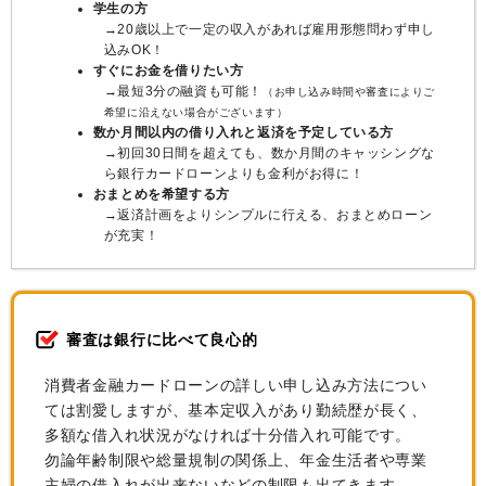
学生の方
→20歳以上で一定の収入があれば雇用形態問わず申し
込みOK！
すぐにお金を借りたい方
→最短3分の融資も可能！
（お申し込み時間や審査によりご
希望に沿えない場合がございます）
数か月間以内の借り入れと返済を予定している方
→初回30日間を超えても、数か月間のキャッシングな
ら銀行カードローンよりも金利がお得に！
おまとめを希望する方
→返済計画をよりシンプルに行える、おまとめローン
が充実！
審査は銀行に比べて良心的
消費者金融カードローンの詳しい申し込み方法につい
ては割愛しますが、基本定収入があり勤続歴が長く、
多額な借入れ状況がなければ十分借入れ可能です。
勿論年齢制限や総量規制の関係上、年金生活者や専業
主婦の借入れが出来ないなどの制限も出てきます。