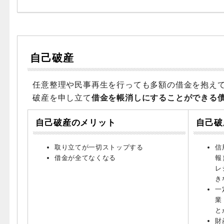
自己破産
任意整理や民事再生を行っても多額の借金を抱え
破産を申し立て
借金を帳消しにすることができる
自己破産のメリット
自己破
取り立てが一切ストップする
信
借金が全てなくなる
報
レ
き
一
業
と
財