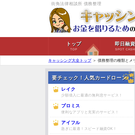
街角法律相談所 債務整理
トップ
即日融
TOP
SPOT CAS
キャッシング大全トップ
＞
債務整理の種類とメ
要チェック！人気カードローン
レイク
少額借入に最適の無利息サービス！
プロミス
便利なアプリと充実のサービス！
アイフル
急ぎに最適！スピード融資OK！