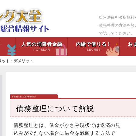
街角法律相談所無料
債務整理の方法を教
で試してください。
資
人気の消費者金融
内緒で借りる！
お
H
POPULAR
SECRET
リット・デメリット
債務整理について解説
債務整理とは、借金がかさみ現状では返済の見
込みが立たない場合に借金を減額する方法で