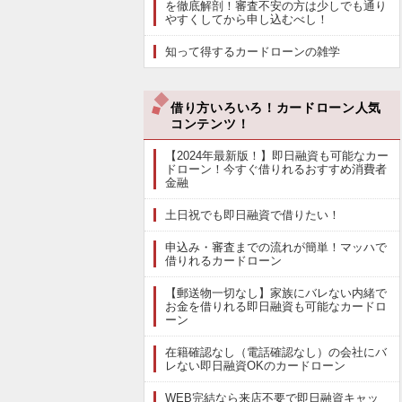
を徹底解剖！審査不安の方は少しでも通り
やすくしてから申し込むべし！
知って得するカードローンの雑学
借り方いろいろ！カードローン人気
コンテンツ！
【2024年最新版！】即日融資も可能なカー
ドローン！今すぐ借りれるおすすめ消費者
金融
土日祝でも即日融資で借りたい！
申込み・審査までの流れが簡単！マッハで
借りれるカードローン
【郵送物一切なし】家族にバレない内緒で
お金を借りれる即日融資も可能なカードロ
ーン
在籍確認なし（電話確認なし）の会社にバ
レない即日融資OKのカードローン
WEB完結なら来店不要で即日融資キャッ