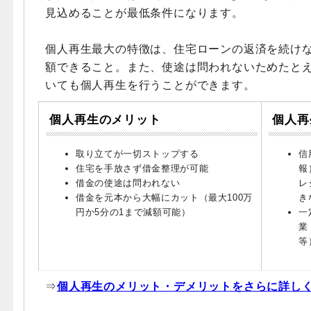
見込めることが最低条件になります。
個人再生最大の特徴は、住宅ローンの返済を続け
額できること。また、使途は問われないためたと
いても個人再生を行うことができます。
個人再生のメリット
個人再
取り立てが一切ストップする
信
住宅を手放さず借金整理が可能
報
借金の使途は問われない
レ
借金を元本から大幅にカット（最大100万
き
円か5分の1まで減額可能）
一
業
等
⇒
個人再生のメリット・デメリットをさらに詳し