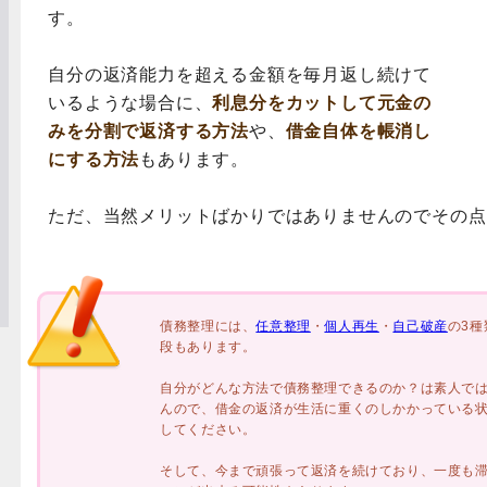
す。
自分の返済能力を超える金額を毎月返し続けて
いるような場合に、
利息分をカットして元金の
みを分割で返済する方法
や、
借金自体を帳消し
にする方法
もあります。
ただ、当然メリットばかりではありませんのでその点
債務整理には、
任意整理
・
個人再生
・
自己破産
の3
段もあります。
自分がどんな方法で債務整理できるのか？は素人で
んので、借金の返済が生活に重くのしかかっている
してください。
そして、今まで頑張って返済を続けており、一度も