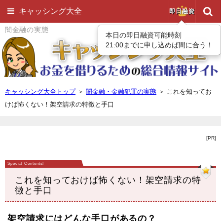
キャッシング大全
即日融資
闇金融の実態
本日の即日融資可能時刻
21:00までに申し込めば間に合う！
キャッシング大全トップ
＞
闇金融・金融犯罪の実態
＞
これを知ってお
けば怖くない！架空請求の特徴と手口
[PR]
これを知っておけば怖くない！架空請求の特
徴と手口
架空請求にはどんな手口があるの？