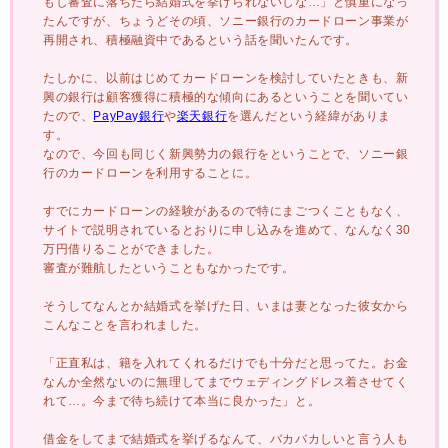
もし審査に落ちたら結婚式を挙げられないしな…」と慎重になっ
たんですが、ちょうどその頃、ソニー銀行のカードローン事業が
再開され、積極融資中であるという話を聞いたんです。
たしかに、以前はじめてカードローンを検討していたときも、新
興の銀行は顧客獲得に積極的な傾向にあるということを聞いてい
たので、
PayPay銀行
や
楽天銀行
を選んだという経緯がありま
す。
なので、今回も同じく新興勢力の銀行をということで、ソニー銀
行のカードローンを利用することに。
すでにカードローンの経験があるので特にまごつくこともなく、
サイトで説明されているとおりに申し込みを進めて、なんなく30
万円借りることができました。
審査が難航したということもなかったです。
そうしてなんとか結婚式を挙げた日、いまは妻となった彼女から
こんなことを言われました。
「正直私は、籍を入れてくれるだけでも十分だと思ってた。お金
なんか全然ないのに無理してまでウェディングドレス着させてく
れて…。今まで待ち続けて本当に良かった」と。
借金をしてまで結婚式を挙げるなんて、バカバカしいと言う人も