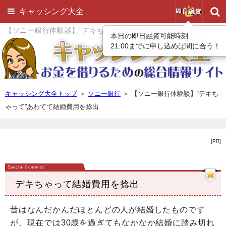
キャッシング大全
即日融資
【ソニー銀行体験談】“デキちゃって”あわてて結婚費用を捻出
本日の即日融資可能時刻
21:00までに申し込めば間に合う！
キャッシング大全トップ
＞
ソニー銀行
＞
【ソニー銀行体験談】“デキち
ゃって”あわてて結婚費用を捻出
[PR]
デキちゃって結婚費用を捻出
昔はなんだかんだほとんどの人が結婚したものです
が、現在では30歳を過ぎてもなかなか結婚に踏み切れ