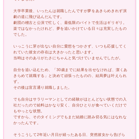
大学卒業後、いったんは就職したんですが夢をあきらめきれず演
劇の道に飛び込んだんです。
劇団の稽古と公演で忙しく、最低限のバイトで生活はギリギリ。
楽ではなかったけれど、夢を追いかけている日々は充実したもの
でした。
いっこうに芽が出ない自分に愛想をつかさず、いつも応援してく
れていた彼女の存在は大きかったと思います。
当時はそのありがたさにちゃんと気づけていませんでしたが。
自分を追い込むため、「30歳までに結果を出せなければ、潔くあ
きらめて就職する」と決めて頑張ったものの、結局夢は叶えられ
ず。
その後は宣言通り就職しました。
でも自分はサラリーマンとしての経験がほとんどない状態での入
社だったので給料はかなり安く、自分ひとりが食べていくだけで
もやっとな状態。
ですから、そのタイミングでもまだ結婚に踏み切る気にはなれな
かったんです。
そうこうして2年近い月日が経ったある日、突然彼女から告げら