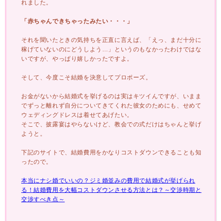
れました。
「赤ちゃんできちゃったみたい・・・」
それを聞いたときの気持ちを正直に言えば、「えっ、まだ十分に
稼げていないのにどうしよう…」というのもなかったわけではな
いですが、やっぱり嬉しかったですよ。
そして、今度こそ結婚を決意してプロポーズ。
お金がないから結婚式を挙げるのは実はキツイんですが、いまま
でずっと離れず自分についてきてくれた彼女のためにも、せめて
ウェディングドレスは着せてあげたい。
そこで、披露宴はやらないけど、教会での式だけはちゃんと挙げ
ようと。
下記のサイトで、結婚費用をかなりコストダウンできることも知
ったので。
本当にナシ婚でいいの？ジミ婚並みの費用で結婚式が挙げられ
る！結婚費用を大幅コストダウンさせる方法とは？～交渉時期と
交渉すべき点～