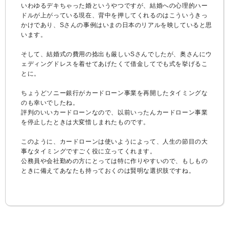
いわゆるデキちゃった婚というやつですが、結婚への心理的ハー
ドルが上がっている現在、背中を押してくれるのはこういうきっ
かけであり、Sさんの事例はいまの日本のリアルを映していると思
います。
そして、結婚式の費用の捻出も厳しいSさんでしたが、奥さんにウ
ェディングドレスを着せてあげたくて借金してでも式を挙げるこ
とに。
ちょうどソニー銀行がカードローン事業を再開したタイミングな
のも幸いでしたね。
評判のいいカードローンなので、以前いったんカードローン事業
を停止したときは大変惜しまれたものです。
このように、カードローンは使いようによって、人生の節目の大
事なタイミングですごく役に立ってくれます。
公務員や会社勤めの方にとっては特に作りやすいので、もしもの
ときに備えてあなたも持っておくのは賢明な選択肢ですね。