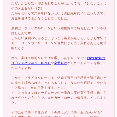
ただ、かなり安く抑えられることがわかっても、情けないことに
そのお金もない（笑）
だからといって式を挙げないというのは絶対にイヤだったので、
お金を借りてまかなうことにしました。
最初は、ブライダルローンという結婚費用に特化したローンを検
討したんです。
しかしいざ調べてみると、けっこう審査が厳しく、しかもすでに
カードローンやフリーローンで複数社から借り入れがあると絶望
的だとか。
ボク、実は１年前から生活が厳しいあまり、すでに
PayPay銀行
（旧ジャパンネット銀行）
や
楽天銀行
からカードローンを借りて
たんですよね…。
しかも、ブライダルローンは、結婚式費用の見積書や請求書など
の提出を求められることもあるらしく、なんだか窮屈でいやだな
～と思って、他の手段を探ることに。
で、けっきょくはカードローンが一番自由度が高く手軽に借りら
れそうだということで、またカードローンで借りることにしまし
た。
すでに他で借りてるので、「今度はどこで借りればいいだろう、