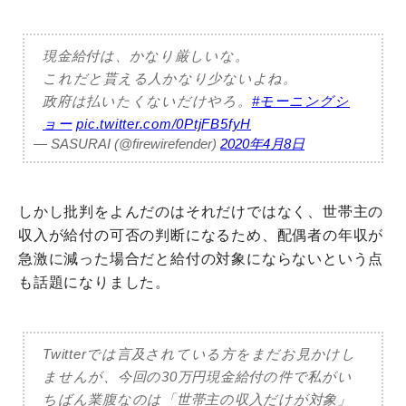
現金給付は、かなり厳しいな。
これだと貰える人かなり少ないよね。
政府は払いたくないだけやろ。
#モーニングシ
ョー
pic.twitter.com/0PtjFB5fyH
— SASURAI (@firewirefender)
2020年4月8日
しかし批判をよんだのはそれだけではなく、世帯主の
収入が給付の可否の判断になるため、配偶者の年収が
急激に減った場合だと給付の対象にならないという点
も話題になりました。
Twitterでは言及されている方をまだお見かけし
ませんが、今回の30万円現金給付の件で私がい
ちばん業腹なのは「世帯主の収入だけが対象」