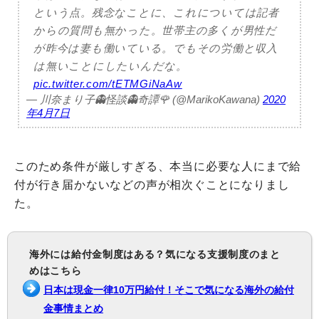
という点。残念なことに、これについては記者
からの質問も無かった。世帯主の多くが男性だ
が昨今は妻も働いている。でもその労働と収入
は無いことにしたいんだな。
pic.twitter.com/tETMGiNaAw
— 川奈まり子👻怪談👻奇譚🌹 (@MarikoKawana)
2020
年4月7日
このため条件が厳しすぎる、本当に必要な人にまで給
付が行き届かないなどの声が相次ぐことになりまし
た。
海外には給付金制度はある？気になる支援制度のまと
めはこちら
日本は現金一律10万円給付！そこで気になる海外の給付
金事情まとめ