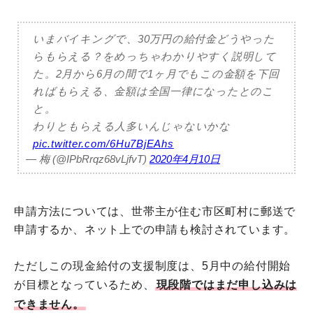
いまバイキングで、30万円の給付金どうやった
らもらえる？をめっちゃわかりやすく説明して
た。2月から6月の間で1ヶ月でもこの金額を下回
ればもらえる、金額は全国一律になったとのこ
と。
わりともらえる人多いんじゃないかな
pic.twitter.com/6Hu7BjEAhs
— 梅 (@IPbRrqz68vLjfvT)
2020年4月10日
申請方法については、世帯主が住む市区町村に郵送で
申請するか、ネット上での申請も検討されています。
ただしこの現金給付の支援制度は、5月中の給付開始
が目標となっているため、
現段階ではまだ申し込みは
できません。