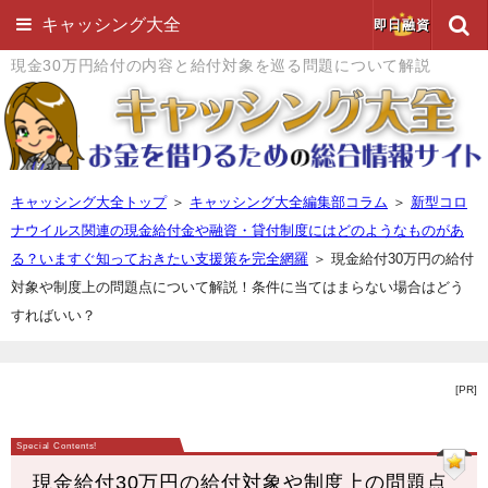
キャッシング大全
即日融資
現金30万円給付の内容と給付対象を巡る問題について解説
キャッシング大全トップ
＞
キャッシング大全編集部コラム
＞
新型コロ
ナウイルス関連の現金給付金や融資・貸付制度にはどのようなものがあ
る？いますぐ知っておきたい支援策を完全網羅
＞
現金給付30万円の給付
対象や制度上の問題点について解説！条件に当てはまらない場合はどう
すればいい？
[PR]
現金給付30万円の給付対象や制度上の問題点