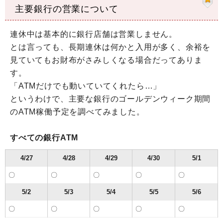
主要銀行の営業について
連休中は基本的に銀行店舗は営業しません。
とは言っても、長期連休は何かと入用が多く、余裕を
見ていてもお財布がさみしくなる場合だってありま
す。
「ATMだけでも動いていてくれたら…」
というわけで、主要な銀行のゴールデンウィーク期間
のATM稼働予定を調べてみました。
すべての銀行ATM
4/27
4/28
4/29
4/30
5/1
〇
〇
〇
〇
〇
5/2
5/3
5/4
5/5
5/6
〇
〇
〇
〇
〇