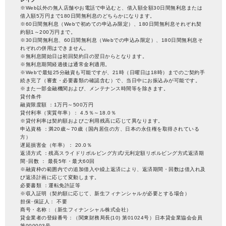
※Web以外の無人店舗やお電話で申込むと、借入額全額30日間無利息または
借入額5万円まで180日間無利息のどちらかになります。
※60日間無利息（Webで初めての申込み限定）、180日間無利息それぞれ契
約額1～200万円まで。
※30日間無利息、60日間無利息（Webでの申込み限定）、180日間無利息そ
れぞれの併用はできません。
※無利息開始日は初回契約日の翌日からとなります。
※無利息期間経過後は通常金利適用。
※Webで最短25分融資も可能ですが、21時（日曜日は18時）までのご契約手
続き完了（審査・必要書類の確認含む）で、当日中にお振込みが可能です。
※また一部金融機関および、メンテナンス時間等を除きます。
貸付条件
融資限度額 ：1万円～500万円
貸付利率（実質年率）： 4.5％～18.0％
※貸付利率は契約額およびご利用残高に応じて異なります。
申込資格 ：満20歳～70歳（国内居住の方、日本の永住権を取得されている
方）
遅延損害金（年率）： 20.0％
返済方式 ：残高スライドリボルビング方式/元利定額リボルビング方式返済期
間･回数 ： 最長5年・最大60回
※融資枠の範囲内での追加借入や繰上返済により、返済期間・回数は借入れ及
び返済計画に応じて変動します。
必要書類 ：運転免許証等
※収入証明（契約額に応じて、新生フィナンシャルが必要とする場合）
担保･保証人： 不要
商号・名称：（新生フィナンシャル株式会社）
貸金業者の登録番号：（関東財務局長(10) 第01024号） 日本貸金業協会会員
第000003号