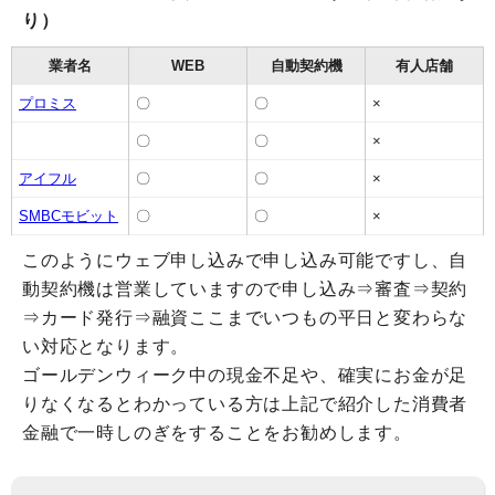
り）
業者名
WEB
自動契約機
有人店舗
プロミス
〇
〇
×
〇
〇
×
アイフル
〇
〇
×
SMBCモビット
〇
〇
×
このようにウェブ申し込みで申し込み可能ですし、自
動契約機は営業していますので申し込み⇒審査⇒契約
⇒カード発行⇒融資ここまでいつもの平日と変わらな
い対応となります。
ゴールデンウィーク中の現金不足や、確実にお金が足
りなくなるとわかっている方は上記で紹介した消費者
金融で一時しのぎをすることをお勧めします。