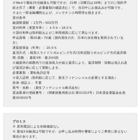
※Webで最短25分融資も可能ですが、21時（日曜日は18時）までのご契約手
続き完了（審査・必要書類の確認含む）で、当日中にお振込みが可能です。
※また一部金融機関および、メンテナンス時間等を除きます。
貸付条件
融資限度額 ：1万円～500万円
貸付利率（実質年率）： 4.5％～18.0％
※貸付利率は契約額およびご利用残高に応じて異なります。
申込資格 ：満20歳～70歳（国内居住の方、日本の永住権を取得されている
方）
遅延損害金（年率）： 20.0％
返済方式 ：残高スライドリボルビング方式/元利定額リボルビング方式返済期
間･回数 ： 最長5年・最大60回
※融資枠の範囲内での追加借入や繰上返済により、返済期間・回数は借入れ及
び返済計画に応じて変動します。
必要書類 ：運転免許証等
※収入証明（契約額に応じて、新生フィナンシャルが必要とする場合）
担保･保証人： 不要
商号・名称：（新生フィナンシャル株式会社）
貸金業者の登録番号：（関東財務局長(10) 第01024号） 日本貸金業協会会員
第000003号
プロミス
※ 原則電話による在籍確認なし
※ 最短3分融資は可能ですが、お申し込み時間や審査によりご希望に添えない
場合があります。