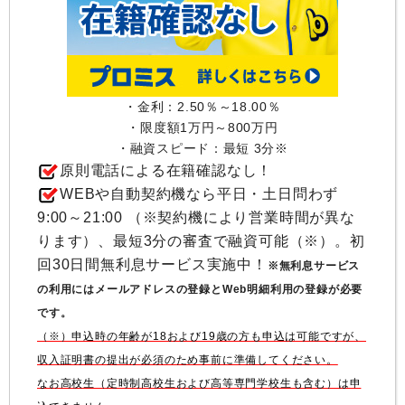
・金利：2.50％～18.00％
・限度額1万円～800万円
・融資スピード：最短 3分※
原則電話による在籍確認なし！
WEBや自動契約機なら平日・土日問わず
9:00～21:00 （※契約機により営業時間が異な
ります）、最短3分の審査で融資可能（※）。初
回30日間無利息サービス実施中！
※無利息サービス
の利用にはメールアドレスの登録とWeb明細利用の登録が必要
です。
（※）申込時の年齢が18および19歳の方も申込は可能ですが、
収入証明書の提出が必須のため事前に準備してください。
なお高校生（定時制高校生および高等専門学校生も含む）は申