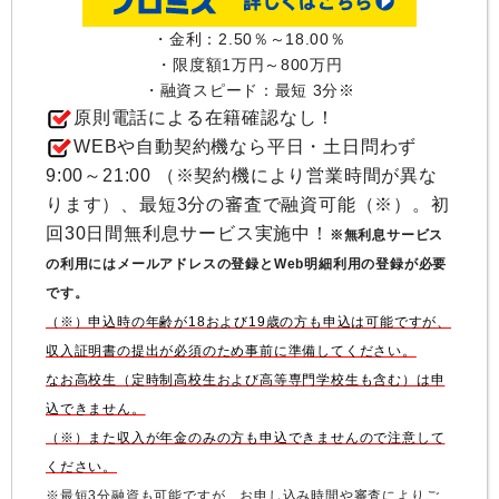
・金利：2.50％～18.00％
・限度額1万円～800万円
・融資スピード：最短 3分※
原則電話による在籍確認なし！
WEBや自動契約機なら平日・土日問わず
9:00～21:00 （※契約機により営業時間が異な
ります）、最短3分の審査で融資可能（※）。初
回30日間無利息サービス実施中！
※無利息サービス
の利用にはメールアドレスの登録とWeb明細利用の登録が必要
です。
（※）申込時の年齢が18および19歳の方も申込は可能ですが、
収入証明書の提出が必須のため事前に準備してください。
なお高校生（定時制高校生および高等専門学校生も含む）は申
込できません。
（※）また収入が年金のみの方も申込できませんので注意して
ください。
※最短3分融資も可能ですが、お申し込み時間や審査によりご