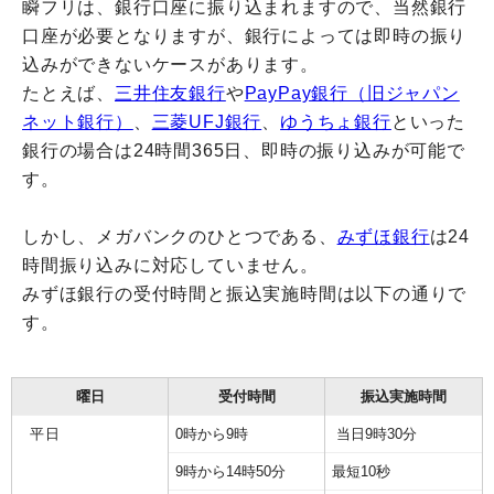
瞬フリは、銀行口座に振り込まれますので、当然銀行
口座が必要となりますが、銀行によっては即時の振り
込みができないケースがあります。
たとえば、
三井住友銀行
や
PayPay銀行（旧ジャパン
ネット銀行）
、
三菱UFJ銀行
、
ゆうちょ銀行
といった
銀行の場合は24時間365日、即時の振り込みが可能で
す。
しかし、メガバンクのひとつである、
みずほ銀行
は24
時間振り込みに対応していません。
みずほ銀行の受付時間と振込実施時間は以下の通りで
す。
曜日
受付時間
振込実施時間
平日
0時から9時
当日9時30分
9時から14時50分
最短10秒