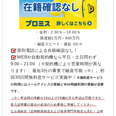
・金利：2.50％～18.00％
・限度額1万円～800万円
・融資スピード：最短 3分※
原則電話による在籍確認なし！
WEBや自動契約機なら平日・土日問わず
9:00～21:00 （※契約機により営業時間が異な
ります）、最短3分の審査で融資可能（※）。初
回30日間無利息サービス実施中！
※無利息サービス
の利用にはメールアドレスの登録とWeb明細利用の登録が必要
です。
（※）申込時の年齢が18および19歳の方も申込は可能ですが、
収入証明書の提出が必須のため事前に準備してください。
なお高校生（定時制高校生および高等専門学校生も含む）は申